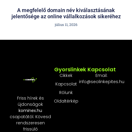
A megfelelő domain név kiválasztásának
jelentősége az online vállalkozások sikeréhez
július 11, 2026
Gyorslinkek
Kapcsolat
Cikkek
Email:
info@seolinkepites.hu
Kapcsolat
Rólunk
Friss hírek és
Oldaltérkép
újdonságok
kominex.hu
csapatától. Kövesd
rendszeresen
frissülő