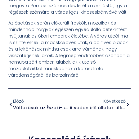
megóvta Pompei számos részletét a romlástól, így a
régészek számára a város igazi kincsesbányává vált.
Az ásatások során előkerült freskók, mozaikok és
mindennapi tárgyak egészen egyedülálló betekintést
nyújtanak az ókori emberek életébe. A város utcái ma
is szinte élnek: a macskaköves utak, a boltíves piacok
és a lakóházak mintha csak arra várnának, hogy
visszatérjenek lakóik. A legmegrendítőbbek azonban a
hamuba zárt emberi alakok, akik utolsó
mozdulataikkal tanúskodnak a katasztrófa
váratlanságáról és borzalmáról.
Előző
Következő
Változások az Északi-sarkon: az olvadó jégvilág jövője
A vadon élő állatok titkai és megőrzésük fontossága