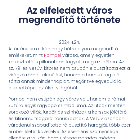
Az elfeledett város
megrendítő története
2024.11.24.
A történelem ritkán hagy hátra olyan megrendítő
emlékeket, mint
Pompei
városa, amely egyetlen
katasztrofális pillanatban fagyott meg az időben. Az i.
sz. 79-es Vezúv-kitörés nem csupán elpusztította ezt a
virágzó római települést, hanem a hamuréteg alá
zárta annak mindennapjait, megőrizve egyedülálló
pillanatképet az ókor világából.
Pompei nem csupán egy város volt, hanem a római
kultúra egyik ragyogó szimbóluma. Az utcák mentén
sorakozó villák, fürdők és színházak a korszak jólétéről
és kifinomultságáról tanúskodnak. A Vezúv azonban
váratlanul szabadította rá pusztító haragját, több ezer
ember életét követelve. Az esemény szörnyűsége
ellenére a vulkáni hamu rétege paradox módon