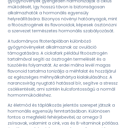
gyógynövények gyengéden harmonizálják a ciklus
működését, így hosszú távon is biztonságosan
alkalmazhatók a hormonális egyensúly
helyreállítására. Bizonyos növényi hatóanyagok, mint
a fitoösztrogének és flavonoidok, képesek ösztönözni
a szervezet természetes hormonális szabályozását.
A tudományos fitoterápiában különböző
gyógynövényeket alkalmaznak az ovuláció
támogatására. A cickafark például fitoösztrogén
tartalmával segíti az ösztrogén termelését és a
tüszőérés folyamatát. Az erdei málna levél magas
flavonoid tartalma tonizálja a méhfalat és hozzájárul
az egészséges méhnyálkahártya kialakulásához. A
narancsvirág nyugtató hatással bír, segítve a stressz
csökkentését, ami szintén kulcsfontosságú a normál
hormonműködéshez.
Az életmód és táplálkozás jelentős szerepet játszik a
hormonális egyensúly fenntartásában. Különösen
fontos a megfelelő fehérjebevitel, az omega-3
zsírsavak, valamint a cink, vas és B-vitaminok pótlása.