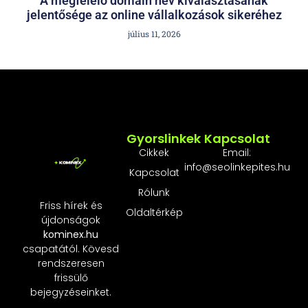
A megfelelő domain név kiválasztásának
jelentősége az online vállalkozások sikeréhez
július 11, 2026
Gyorslinkek
Kapcsolat
Cikkek
Email:
info@seolinkepites.hu
Kapcsolat
Rólunk
Friss hírek és
Oldaltérkép
újdonságok
kominex.hu
csapatától. Kövesd
rendszeresen
frissülő
bejegyzéseinket.