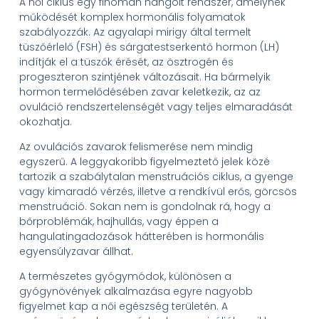
A női ciklus egy finoman hangolt rendszer, amelynek
működését komplex hormonális folyamatok
szabályozzák. Az agyalapi mirigy által termelt
tüszőérlelő (FSH) és sárgatestserkentő hormon (LH)
indítják el a tüszők érését, az ösztrogén és
progeszteron szintjének változásait. Ha bármelyik
hormon termelődésében zavar keletkezik, az az
ovuláció rendszertelenségét vagy teljes elmaradását
okozhatja.
Az ovulációs zavarok felismerése nem mindig
egyszerű. A leggyakoribb figyelmeztető jelek közé
tartozik a szabálytalan menstruációs ciklus, a gyenge
vagy kimaradó vérzés, illetve a rendkívül erős, görcsös
menstruáció. Sokan nem is gondolnak rá, hogy a
bőrproblémák, hajhullás, vagy éppen a
hangulatingadozások hátterében is hormonális
egyensúlyzavar állhat.
A természetes gyógymódok, különösen a
gyógynövények alkalmazása egyre nagyobb
figyelmet kap a női egészség területén. A