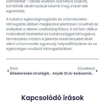
szemléletet – ideális esetben személyre szabott,
kombinált alkalmazásuk teremti meg a testi-lelki
egyensúlyt.
A tudatos egészségmegőrzés és a természetes
támogatás időben megkezdve jelentősen növelheti az
esélyeket a sikeres családalapításra. A női test ciklikus
működését tisztelettel és tudatossággal támogatva,
természetes módon is jelentős eredményeket lehet
elérni a hormonális egyensúly helyreállításában és az
egészséges ovuláció támogatásában.
Előző
Következő
Álláskeresési stratégiák a változó magyar munkaerőpiacon: lehetőségek és kihívások
Anyák SZJA-kedvezménye 2026: változások, jogosultság és munkáltatói feladatok HR-szemmel
Kapcsolódó írások