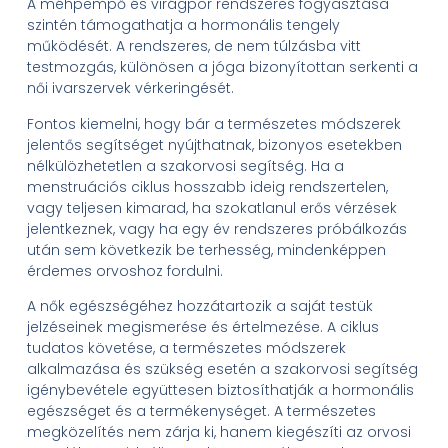
A méhpempő és virágpor rendszeres fogyasztása
szintén támogathatja a hormonális tengely
működését. A rendszeres, de nem túlzásba vitt
testmozgás, különösen a jóga bizonyítottan serkenti a
női ivarszervek vérkeringését.
Fontos kiemelni, hogy bár a természetes módszerek
jelentős segítséget nyújthatnak, bizonyos esetekben
nélkülözhetetlen a szakorvosi segítség. Ha a
menstruációs ciklus hosszabb ideig rendszertelen,
vagy teljesen kimarad, ha szokatlanul erős vérzések
jelentkeznek, vagy ha egy év rendszeres próbálkozás
után sem következik be terhesség, mindenképpen
érdemes orvoshoz fordulni.
A nők egészségéhez hozzátartozik a saját testük
jelzéseinek megismerése és értelmezése. A ciklus
tudatos követése, a természetes módszerek
alkalmazása és szükség esetén a szakorvosi segítség
igénybevétele együttesen biztosíthatják a hormonális
egészséget és a termékenységet. A természetes
megközelítés nem zárja ki, hanem kiegészíti az orvosi