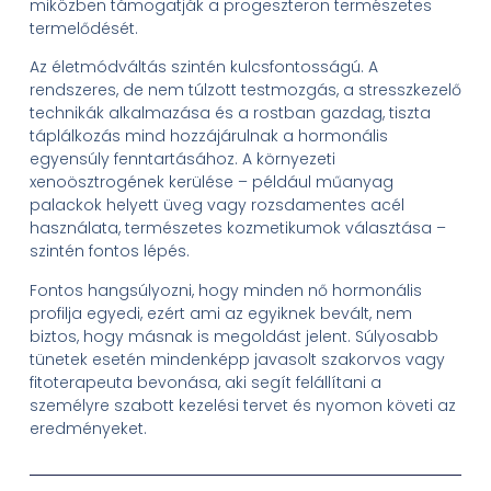
miközben támogatják a progeszteron természetes
termelődését.
Az életmódváltás szintén kulcsfontosságú. A
rendszeres, de nem túlzott testmozgás, a stresszkezelő
technikák alkalmazása és a rostban gazdag, tiszta
táplálkozás mind hozzájárulnak a hormonális
egyensúly fenntartásához. A környezeti
xenoösztrogének kerülése – például műanyag
palackok helyett üveg vagy rozsdamentes acél
használata, természetes kozmetikumok választása –
szintén fontos lépés.
Fontos hangsúlyozni, hogy minden nő hormonális
profilja egyedi, ezért ami az egyiknek bevált, nem
biztos, hogy másnak is megoldást jelent. Súlyosabb
tünetek esetén mindenképp javasolt szakorvos vagy
fitoterapeuta bevonása, aki segít felállítani a
személyre szabott kezelési tervet és nyomon követi az
eredményeket.