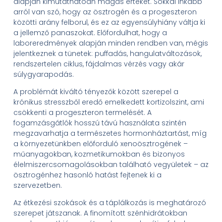
alapján kimutathatóan magas értéket. Sokkal inkább
arról van szó, hogy az ösztrogén és a progeszteron
közötti arány felborul, és ez az egyensúlyhiány váltja ki
a jellemző panaszokat. Előfordulhat, hogy a
laboreredmények alapján minden rendben van, mégis
jelentkeznek a tünetek: puffadás, hangulatváltozások,
rendszertelen ciklus, fájdalmas vérzés vagy akár
súlygyarapodás.
A problémát kiváltó tényezők között szerepel a
krónikus stresszből eredő emelkedett kortizolszint, ami
csökkenti a progeszteron termelését. A
fogamzásgátlók hosszú távú használata szintén
megzavarhatja a természetes hormonháztartást, míg
a környezetünkben előforduló xenoösztrogének –
műanyagokban, kozmetikumokban és bizonyos
élelmiszercsomagolásokban található vegyületek – az
ösztrogénhez hasonló hatást fejtenek ki a
szervezetben.
Az étkezési szokások és a táplálkozás is meghatározó
szerepet játszanak. A finomított szénhidrátokban