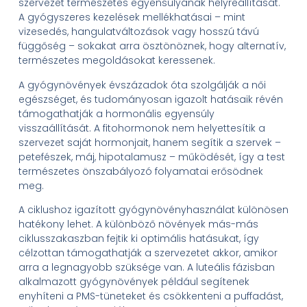
szervezet természetes egyensúlyának helyreállítását.
A gyógyszeres kezelések mellékhatásai – mint
vizesedés, hangulatváltozások vagy hosszú távú
függőség – sokakat arra ösztönöznek, hogy alternatív,
természetes megoldásokat keressenek.
A gyógynövények évszázadok óta szolgálják a női
egészséget, és tudományosan igazolt hatásaik révén
támogathatják a hormonális egyensúly
visszaállítását. A fitohormonok nem helyettesítik a
szervezet saját hormonjait, hanem segítik a szervek –
petefészek, máj, hipotalamusz – működését, így a test
természetes önszabályozó folyamatai erősödnek
meg.
A ciklushoz igazított gyógynövényhasználat különösen
hatékony lehet. A különböző növények más-más
ciklusszakaszban fejtik ki optimális hatásukat, így
célzottan támogathatják a szervezetet akkor, amikor
arra a legnagyobb szüksége van. A luteális fázisban
alkalmazott gyógynövények például segítenek
enyhíteni a PMS-tüneteket és csökkenteni a puffadást,