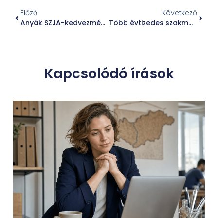
Előző
Következő
Anyák SZJA-kedvezménye 2026: változások, jogosultság és munkáltatói feladatok HR-szemmel
Több évtizedes szakmai út az építészettől a fővárosi városfejlesztésig
Kapcsolódó írások