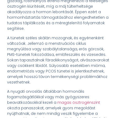
gazdag, rosthiányos étrend megnehezíti a felesleges
ösztrogén kiürítését, míg a máj túlterheltsége
akadályozza a hormon lebontását. Éppen ezért a
hormonháztartás támogatásához elengedhetetlen a
tudatos táplálkozás és a méregtelenítő folyamatok
segítése.
A tünetek széles skálán mozognak, és egyénenként
változóak. Jellemző a menstruációs ciklus
megnyúlása vagy szabálytalansága, erős görcsök,
PMS-tünetek fokozódása, emlőfeszülés és vizesedés.
Sokan tapasztalnak fáradékonyságot, alvászavarokat
vagy csökkent libidót. Súlyosabb esetekben mióma,
endometriózis vagy PCOS tünetei is jelentkezhetnek,
amelyek hosszú távon termékenységi problémákhoz
vezethetnek.
A nyugati orvoslás általában hormonális
fogamzásgátlókkal vagy más gyógyszeres
beavatkozásokkal kezeli a
magas ösztrogénszint
okozta panaszokat, amelyek gyors megoldást
nyújthatnak, de nem mindig veszik figyelembe a